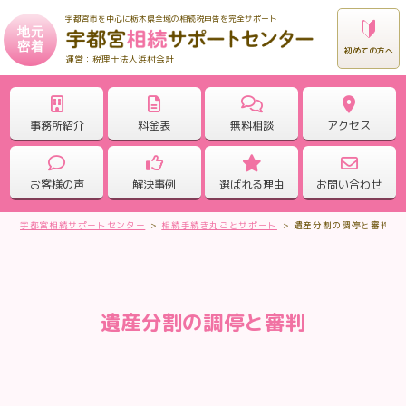
宇都宮市を中心に栃木県全域の相続税申告を完全サポート
地元
密着
初めての方へ
税理士法人浜村会計
事務所紹介
料金表
無料相談
アクセス
お客様の声
解決事例
選ばれる理由
お問い合わせ
宇都宮相続サポートセンター
>
相続手続き丸ごとサポート
>
遺産分割の調停と審判
遺産分割の調停と審判