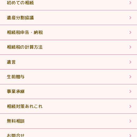
初めての相続
2025.07.31
【相続税申告】誰にも相談するつてのない方の支えとな
遺産分割協議
っていって下さい。
相続税申告・納税
2025.07.31
相続税の計算方法
【相続税申告】丁寧な説明でわかりやすくとても助かり
ました。
遺言
2025.06.18
生前贈与
【相続税申告・手続き】まさに「救世主」！ヒーローそ
のものでした。
事業承継
2025.06.18
相続対策あれこれ
【相続税申告・手続き】期限内に申告書を作成していた
だき、ありがとうございました。
無料相談
2025.05.02
お問合せ