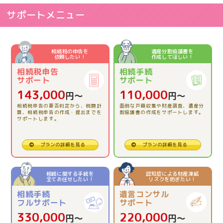
2026.06.03
【相続税申告】相談して良かった。
サポートメニュー
2026.06.03
【相続税申告】とてもわかりやすくお話しして下さりあ
相続税の申告を
遺産分割協議書を
依頼したい！
作成してほしい！
りがとうございました。
相続税申告
相続手続
サポート
サポート
2026.04.23
143,000
110,000
円〜
円〜
【相続税申告】的確にアドバイスをいただき、本当に助
相続税申告の要否判定から、税額計
面倒な戸籍収集や財産調査、遺産分
かりました。
算、相続税申告の作成・提出までを
割協議書の作成をサポートします。
サポートします。
2026.03.13
プランの詳細を見る
プランの詳細を見る
【相続税申告】とても親切で、安心でした。
相続に関する手続を
認知症による財産凍結
全てお任せしたい！
リスクを防ぎたい！
2025.12.12
相続手続
遺言コンサル
【相続税精算課税制度の活用】理解できました。
フルサポート
サポート
330,000
220,000
円〜
円〜