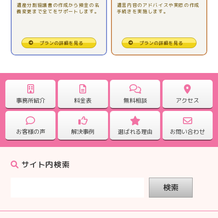
2025.11.26
遺産分割協議書の作成から預金の名
遺言内容のアドバイスや実際の作成
義変更まで全てをサポートします。
手続きを実施します。
【相続税申告】全ておまかせ出来たので安心でした。
2025.10.31
プランの詳細を見る
プランの詳細を見る
【相続税申告】一人で悩む前に、専門に相談してみて。
2025.09.25
【相続税申告】どんな事でも聞いて対応していただけま
事務所紹介
料金表
無料相談
アクセス
した。
お客様の声
解決事例
選ばれる理由
お問い合わせ
2025.09.25
【相続税申告】電話対応もこまめで心強かったです。
サイト内検索
2025.08.28
検索
【相続税申告】ていねいに対応していただきありがとう
ございました。