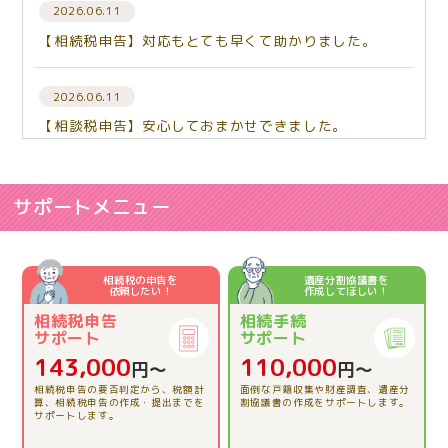
2026.06.11
【相続税申告】対応もとても早くて助かりました。
2026.06.11
【相談税申告】安心しておまかせできました。
2026.06.03
【相続税申告】相談して良かった。
サポートメニュー
2026.06.03
【相続税申告】とてもわかりやすくお話しして下さりあ
相続税の申告を
遺産分割協議書を
依頼したい！
作成してほしい！
りがとうございました。
相続税申告
相続手続
サポート
サポート
2026.04.23
143,000
110,000
円〜
円〜
【相続税申告】的確にアドバイスをいただき、本当に助
相続税申告の要否判定から、税額計
面倒な戸籍収集や財産調査、遺産分
かりました。
算、相続税申告の作成・提出までを
割協議書の作成をサポートします。
サポートします。