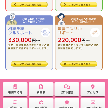
2026.03.13
プランの詳細を見る
プランの詳細を見る
【相続税申告】とても親切で、安心でした。
相続に関する手続を
認知症による財産凍結
全てお任せしたい！
リスクを防ぎたい！
2025.12.12
相続手続
遺言コンサル
【相続税精算課税制度の活用】理解できました。
フルサポート
サポート
330,000
220,000
円〜
円〜
2025.11.26
遺産分割協議書の作成から預金の名
遺言内容のアドバイスや実際の作成
義変更まで全てをサポートします。
手続きを実施します。
【相続税申告】全ておまかせ出来たので安心でした。
2025.10.31
プランの詳細を見る
プランの詳細を見る
【相続税申告】一人で悩む前に、専門に相談してみて。
2025.09.25
【相続税申告】どんな事でも聞いて対応していただけま
事務所紹介
料金表
無料相談
アクセス
した。
お客様の声
解決事例
選ばれる理由
お問い合わせ