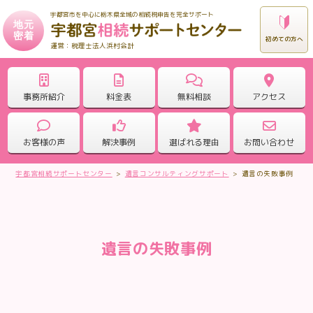
宇都宮市を中心に栃木県全域の相続税申告を完全サポート
地元
密着
初めての方へ
税理士法人浜村会計
事務所紹介
料金表
無料相談
アクセス
お客様の声
解決事例
選ばれる理由
お問い合わせ
宇都宮相続サポートセンター
>
遺言コンサルティングサポート
>
遺言の失敗事例
遺言の失敗事例