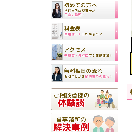
初めての方へ
相続専門の税理士が
丁寧に説明
！
料金表
費用はいくら
かかるの？
アクセス
宇都宮・外神田
で２店舗運営 !
無料相談の流れ
お問合せから
解決までの流れ
！
ご相談者様の
体験談
当事務所の
解決事例