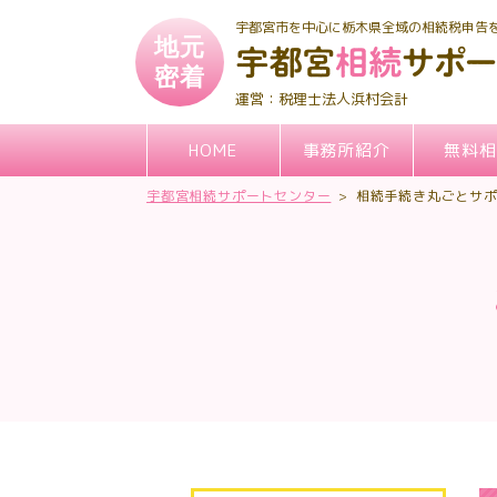
宇都宮市を中心に栃木県全域の相続税申告
地元
密着
税理士法人浜村会計
HOME
事務所紹介
無料相
宇都宮相続サポートセンター
>
相続手続き丸ごとサ