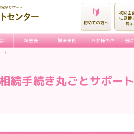
を完全サポート
初回面
に見積
初めての方へ
提示
談
料金表
解決事例
お客様の声
選
ポート
相続手続き丸ごとサポー