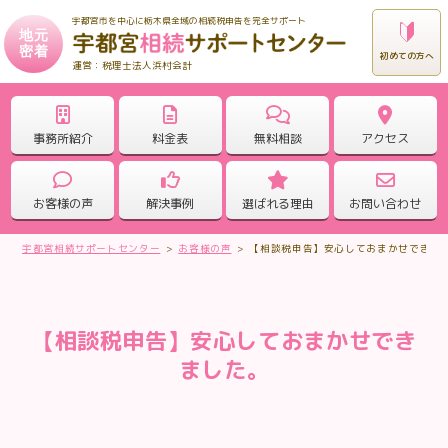
宇都宮市を中心に栃木県全域の相続税申告を完全サポート
地元
密着
初めての方へ
税理士法人浜村会計
事務所紹介
料金表
無料相談
アクセス
お客様の声
解決事例
選ばれる理由
お問い合わせ
宇都宮相続サポートセンター
>
お客様の声
>
【相談税申告】安心しておまかせできま
【相談税申告】安心しておまかせでき
ました。