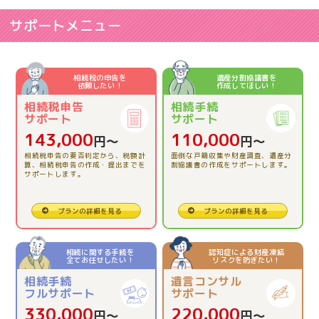
2026.06.03
【相続税申告】相談して良かった。
サポートメニュー
2026.06.03
【相続税申告】とてもわかりやすくお話しして下さりあ
相続税の申告を
遺産分割協議書を
依頼したい！
作成してほしい！
りがとうございました。
相続税申告
相続手続
サポート
サポート
2026.04.23
143,000
110,000
円〜
円〜
【相続税申告】的確にアドバイスをいただき、本当に助
相続税申告の要否判定から、税額計
面倒な戸籍収集や財産調査、遺産分
かりました。
算、相続税申告の作成・提出までを
割協議書の作成をサポートします。
サポートします。
2026.03.13
プランの詳細を見る
プランの詳細を見る
【相続税申告】とても親切で、安心でした。
相続に関する手続を
認知症による財産凍結
全てお任せしたい！
リスクを防ぎたい！
2025.12.12
相続手続
遺言コンサル
【相続税精算課税制度の活用】理解できました。
フルサポート
サポート
330,000
220,000
円〜
円〜