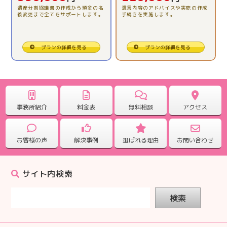
2025.11.26
遺産分割協議書の作成から預金の名
遺言内容のアドバイスや実際の作成
義変更まで全てをサポートします。
手続きを実施します。
【相続税申告】全ておまかせ出来たので安心でした。
2025.10.31
プランの詳細を見る
プランの詳細を見る
【相続税申告】一人で悩む前に、専門に相談してみて。
2025.09.25
【相続税申告】どんな事でも聞いて対応していただけま
事務所紹介
料金表
無料相談
アクセス
した。
お客様の声
解決事例
選ばれる理由
お問い合わせ
2025.09.25
【相続税申告】電話対応もこまめで心強かったです。
サイト内検索
2025.08.28
検索
【相続税申告】ていねいに対応していただきありがとう
ございました。