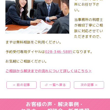
所にお任せ下さ
い。
当事務所の税理士
が親切丁寧にご相
談に対応させてい
ただきますので、
まずは無料相談をご利用ください。
予約受付専用ダイヤルは
028-346-5881
になります。
お気軽にご相談ください。
ご相談から解決までの流れについて詳しくはこちら＞
« 前の記事
⏎ 一覧へ戻る
次の記事 »
お客様の声・解決事例・