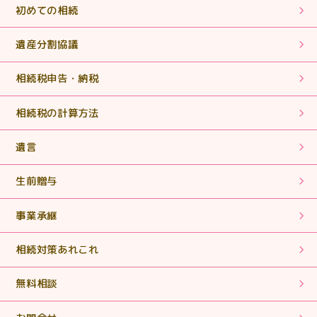
初めての相続
2025.07.31
【相続税申告】誰にも相談するつてのない方の支えとな
遺産分割協議
っていって下さい。
相続税申告・納税
2025.07.31
相続税の計算方法
【相続税申告】丁寧な説明でわかりやすくとても助かり
ました。
遺言
2025.06.18
生前贈与
【相続税申告・手続き】まさに「救世主」！ヒーローそ
のものでした。
事業承継
2025.06.18
相続対策あれこれ
【相続税申告・手続き】期限内に申告書を作成していた
だき、ありがとうございました。
無料相談
2025.05.02