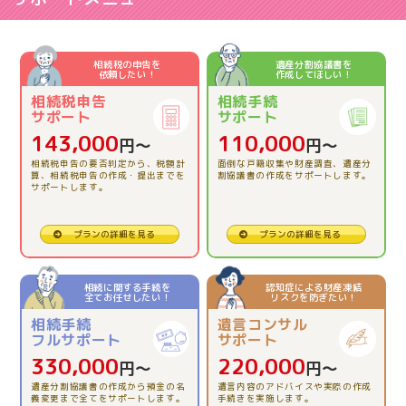
2026.06.03
【相続税申告】とてもわかりやすくお話しして下さりあ
相続税の申告を
遺産分割協議書を
依頼したい！
作成してほしい！
りがとうございました。
相続税申告
相続手続
サポート
サポート
2026.04.23
143,000
110,000
円〜
円〜
【相続税申告】的確にアドバイスをいただき、本当に助
相続税申告の要否判定から、税額計
面倒な戸籍収集や財産調査、遺産分
かりました。
算、相続税申告の作成・提出までを
割協議書の作成をサポートします。
サポートします。
2026.03.13
プランの詳細を見る
プランの詳細を見る
【相続税申告】とても親切で、安心でした。
相続に関する手続を
認知症による財産凍結
全てお任せしたい！
リスクを防ぎたい！
2025.12.12
相続手続
遺言コンサル
【相続税精算課税制度の活用】理解できました。
フルサポート
サポート
330,000
220,000
円〜
円〜
2025.11.26
遺産分割協議書の作成から預金の名
遺言内容のアドバイスや実際の作成
義変更まで全てをサポートします。
手続きを実施します。