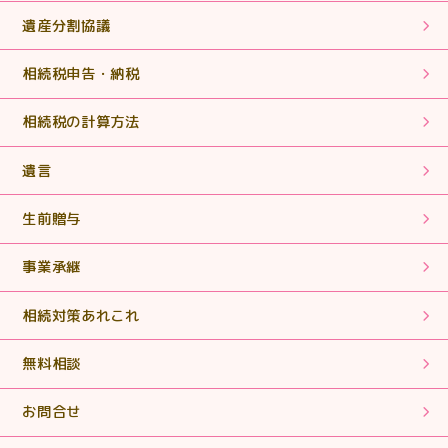
【相続税申告】誰にも相談するつてのない方の支えとな
遺産分割協議
っていって下さい。
相続税申告・納税
2025.07.31
相続税の計算方法
【相続税申告】丁寧な説明でわかりやすくとても助かり
ました。
遺言
2025.06.18
生前贈与
【相続税申告・手続き】まさに「救世主」！ヒーローそ
のものでした。
事業承継
2025.06.18
相続対策あれこれ
【相続税申告・手続き】期限内に申告書を作成していた
だき、ありがとうございました。
無料相談
2025.05.02
お問合せ
【相続税申告】丁寧に対応していただきありがとうござ