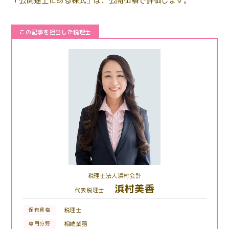
「公開途上にある株式」は、公開価格で評価します。
この記事を担当した税理士
税理士法人浜村会計
浜村美香
代表税理士
税理士
保有資格
相続業務
専門分野