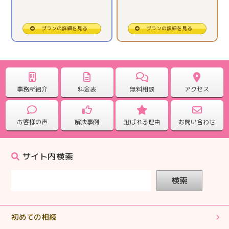
【相続税申告】全ておまかせ出来たので安心でした。
2025.10.31
プランの詳細を見る
プランの詳細を見る
【相続税申告】一人で悩む前に、専門に相談してみて。
2025.09.25
【相続税申告】どんな事でも聞いて対応していただけま
事務所紹介
料金表
無料相談
アクセス
した。
お客様の声
解決事例
選ばれる理由
お問い合わせ
2025.09.25
【相続税申告】電話対応もこまめで心強かったです。
サイト内検索
2025.08.28
検索
【相続税申告】ていねいに対応していただきありがとう
ございました。
初めての相続
2025.07.31