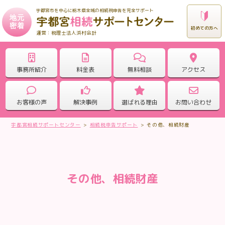
宇都宮市を中心に栃木県全域の相続税申告を完全サポート
地元
密着
初めての方へ
税理士法人浜村会計
事務所紹介
料金表
無料相談
アクセス
お客様の声
解決事例
選ばれる理由
お問い合わせ
宇都宮相続サポートセンター
>
相続税申告サポート
>
その他、相続財産
その他、相続財産