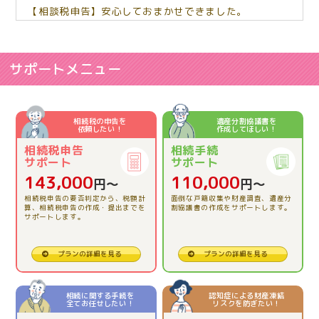
【相談税申告】安心しておまかせできました。
2026.06.03
【相続税申告】相談して良かった。
サポートメニュー
2026.06.03
【相続税申告】とてもわかりやすくお話しして下さりあ
相続税の申告を
遺産分割協議書を
依頼したい！
作成してほしい！
りがとうございました。
相続税申告
相続手続
サポート
サポート
2026.04.23
143,000
110,000
円〜
円〜
【相続税申告】的確にアドバイスをいただき、本当に助
相続税申告の要否判定から、税額計
面倒な戸籍収集や財産調査、遺産分
かりました。
算、相続税申告の作成・提出までを
割協議書の作成をサポートします。
サポートします。
2026.03.13
プランの詳細を見る
プランの詳細を見る
【相続税申告】とても親切で、安心でした。
相続に関する手続を
認知症による財産凍結
全てお任せしたい！
リスクを防ぎたい！
2025.12.12