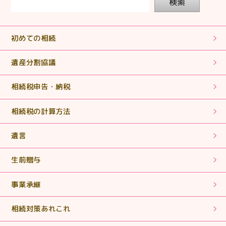
検索
【相続税申告】ていねいに対応していただきありがとう
ございました。
初めての相続
2025.07.31
【相続税申告】誰にも相談するつてのない方の支えとな
遺産分割協議
っていって下さい。
相続税申告・納税
2025.07.31
相続税の計算方法
【相続税申告】丁寧な説明でわかりやすくとても助かり
ました。
遺言
2025.06.18
生前贈与
【相続税申告・手続き】まさに「救世主」！ヒーローそ
のものでした。
事業承継
2025.06.18
相続対策あれこれ
【相続税申告・手続き】期限内に申告書を作成していた