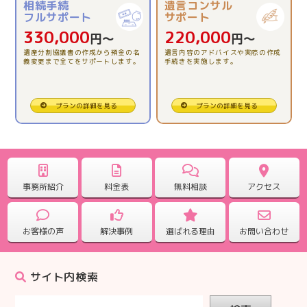
相続手続
遺言コンサル
【相続税精算課税制度の活用】理解できました。
フルサポート
サポート
330,000
220,000
円〜
円〜
2025.11.26
遺産分割協議書の作成から預金の名
遺言内容のアドバイスや実際の作成
義変更まで全てをサポートします。
手続きを実施します。
【相続税申告】全ておまかせ出来たので安心でした。
2025.10.31
プランの詳細を見る
プランの詳細を見る
【相続税申告】一人で悩む前に、専門に相談してみて。
2025.09.25
【相続税申告】どんな事でも聞いて対応していただけま
事務所紹介
料金表
無料相談
アクセス
した。
お客様の声
解決事例
選ばれる理由
お問い合わせ
2025.09.25
【相続税申告】電話対応もこまめで心強かったです。
サイト内検索
2025.08.28