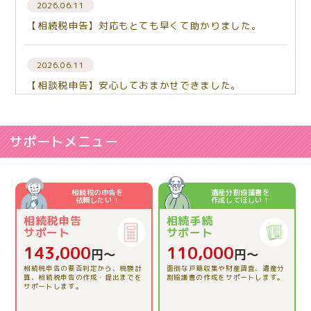
2026.06.11
【相続税申告】対応もとても早くて助かりました。
2026.06.11
【相談税申告】安心しておまかせできました。
2026.06.03
【相続税申告】相談して良かった。
サポートメニュー
2026.06.03
【相続税申告】とてもわかりやすくお話しして下さりあ
相続税の申告を
遺産分割協議書を
依頼したい！
作成してほしい！
りがとうございました。
相続税申告
相続手続
サポート
サポート
2026.04.23
143,000
110,000
円〜
円〜
【相続税申告】的確にアドバイスをいただき、本当に助
相続税申告の要否判定から、税額計
面倒な戸籍収集や財産調査、遺産分
かりました。
算、相続税申告の作成・提出までを
割協議書の作成をサポートします。
サポートします。