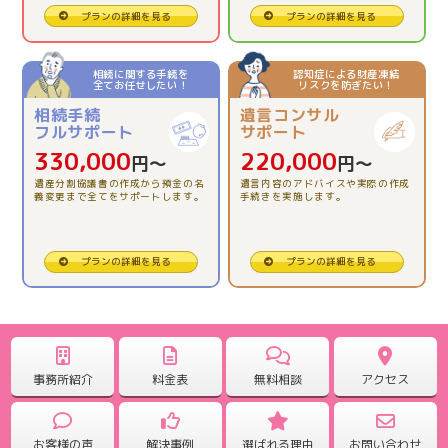
2026.03.13
プランの詳細を見る
プランの詳細を見る
【相続税申告】とても親切で、安心でした。
相続に関する手続を
認知症による財産凍結
全てお任せしたい！
リスクを防ぎたい！
2025.12.12
相続手続
遺言コンサル
【相続税精算課税制度の活用】理解できました。
フルサポート
サポート
330,000
220,000
円〜
円〜
2025.11.26
遺産分割協議書の作成から預金の名
遺言内容のアドバイスや実際の作成
義変更まで全てをサポートします。
手続きを実施します。
【相続税申告】全ておまかせ出来たので安心でした。
2025.10.31
プランの詳細を見る
プランの詳細を見る
【相続税申告】一人で悩む前に、専門に相談してみて。
2025.09.25
【相続税申告】どんな事でも聞いて対応していただけま
事務所紹介
料金表
無料相談
アクセス
した。
お客様の声
解決事例
選ばれる理由
お問い合わせ