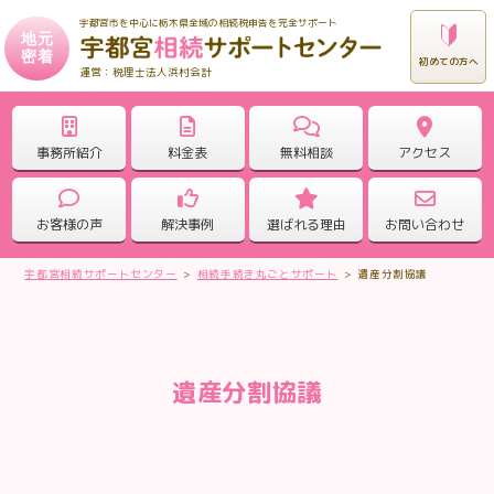
宇都宮市を中心に栃木県全域の相続税申告を完全サポート
地元
密着
初めての方へ
税理士法人浜村会計
事務所紹介
料金表
無料相談
アクセス
お客様の声
解決事例
選ばれる理由
お問い合わせ
宇都宮相続サポートセンター
>
相続手続き丸ごとサポート
>
遺産分割協議
遺産分割協議