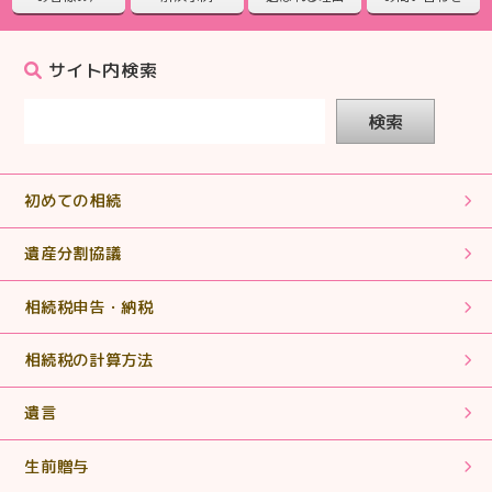
2025.09.25
【相続税申告】電話対応もこまめで心強かったです。
サイト内検索
2025.08.28
検索
【相続税申告】ていねいに対応していただきありがとう
ございました。
初めての相続
2025.07.31
【相続税申告】誰にも相談するつてのない方の支えとな
遺産分割協議
っていって下さい。
相続税申告・納税
2025.07.31
相続税の計算方法
【相続税申告】丁寧な説明でわかりやすくとても助かり
ました。
遺言
2025.06.18
生前贈与
【相続税申告・手続き】まさに「救世主」！ヒーローそ