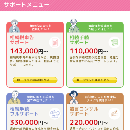
サポートメニュー
2026.06.03
【相続税申告】とてもわかりやすくお話しして下さりあ
相続税の申告を
遺産分割協議書を
依頼したい！
作成してほしい！
りがとうございました。
相続税申告
相続手続
サポート
サポート
2026.04.23
143,000
110,000
円〜
円〜
【相続税申告】的確にアドバイスをいただき、本当に助
相続税申告の要否判定から、税額計
面倒な戸籍収集や財産調査、遺産分
かりました。
算、相続税申告の作成・提出までを
割協議書の作成をサポートします。
サポートします。
2026.03.13
プランの詳細を見る
プランの詳細を見る
【相続税申告】とても親切で、安心でした。
相続に関する手続を
認知症による財産凍結
全てお任せしたい！
リスクを防ぎたい！
2025.12.12
相続手続
遺言コンサル
【相続税精算課税制度の活用】理解できました。
フルサポート
サポート
330,000
220,000
円〜
円〜
2025.11.26
遺産分割協議書の作成から預金の名
遺言内容のアドバイスや実際の作成