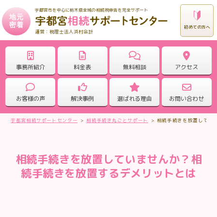
宇都宮市を中心に栃木県全域の相続税申告を完全サポート
地元
密着
初めての方へ
税理士法人浜村会計
事務所紹介
料金表
無料相談
アクセス
お客様の声
解決事例
選ばれる理由
お問い合わせ
宇都宮相続サポートセンター
>
相続手続き丸ごとサポート
>
相続手続きを放置してい
相続手続きを放置していませんか？相
続手続きを放置するデメリットとは