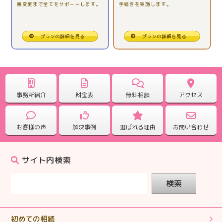
義変更まで全てをサポートします。
手続きを実施します。
【相続税申告】全ておまかせ出来たので安心でした。
2025.10.31
プランの詳細を見る
プランの詳細を見る
【相続税申告】一人で悩む前に、専門に相談してみて。
2025.09.25
【相続税申告】どんな事でも聞いて対応していただけま
事務所紹介
料金表
無料相談
アクセス
した。
お客様の声
解決事例
選ばれる理由
お問い合わせ
2025.09.25
【相続税申告】電話対応もこまめで心強かったです。
サイト内検索
2025.08.28
検索
【相続税申告】ていねいに対応していただきありがとう
ございました。
初めての相続