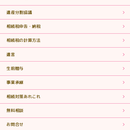
2025.07.31
【相続税申告】誰にも相談するつてのない方の支えとな
遺産分割協議
っていって下さい。
相続税申告・納税
2025.07.31
相続税の計算方法
【相続税申告】丁寧な説明でわかりやすくとても助かり
ました。
遺言
2025.06.18
生前贈与
【相続税申告・手続き】まさに「救世主」！ヒーローそ
のものでした。
事業承継
2025.06.18
相続対策あれこれ
【相続税申告・手続き】期限内に申告書を作成していた
だき、ありがとうございました。
無料相談
2025.05.02
お問合せ