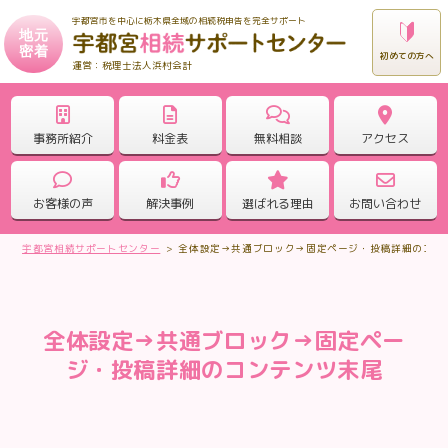
宇都宮市を中心に栃木県全域の相続税申告を完全サポート
地元
密着
初めての方へ
税理士法人浜村会計
事務所紹介
料金表
無料相談
アクセス
お客様の声
解決事例
選ばれる理由
お問い合わせ
宇都宮相続サポートセンター
>
全体設定→共通ブロック→固定ページ・投稿詳細のコン
全体設定→共通ブロック→固定ペー
ジ・投稿詳細のコンテンツ末尾