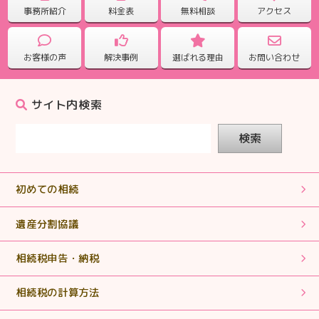
【相続税申告】どんな事でも聞いて対応していただけま
事務所紹介
料金表
無料相談
アクセス
した。
お客様の声
解決事例
選ばれる理由
お問い合わせ
2025.09.25
【相続税申告】電話対応もこまめで心強かったです。
サイト内検索
2025.08.28
検索
【相続税申告】ていねいに対応していただきありがとう
ございました。
初めての相続
2025.07.31
【相続税申告】誰にも相談するつてのない方の支えとな
遺産分割協議
っていって下さい。
相続税申告・納税
2025.07.31
相続税の計算方法
【相続税申告】丁寧な説明でわかりやすくとても助かり
ました。