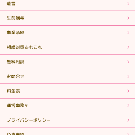
遺言
2025.06.18
生前贈与
【相続税申告・手続き】まさに「救世主」！ヒーローそ
のものでした。
事業承継
2025.06.18
相続対策あれこれ
【相続税申告・手続き】期限内に申告書を作成していた
だき、ありがとうございました。
無料相談
2025.05.02
お問合せ
【相続税申告】丁寧に対応していただきありがとうござ
いました。
料金表
運営事務所
2025.01.28
【相続税申告・手続き】丁寧で親切なご対応ありがとう
プライバシーポリシー
ございました。
免責事項