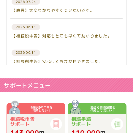
2026.07.24
【遺言】大変わかりやすくていねいです。
2026.06.11
【相続税申告】対応もとても早くて助かりました。
2026.06.11
【相談税申告】安心しておまかせできました。
2026.06.03
【相続税申告】相談して良かった。
サポートメニュー
2026.06.03
【相続税申告】とてもわかりやすくお話しして下さりあ
相続税の申告を
遺産分割協議書を
依頼したい！
作成してほしい！
りがとうございました。
相続税申告
相続手続
サポート
サポート
2026.04.23
143,000
110,000