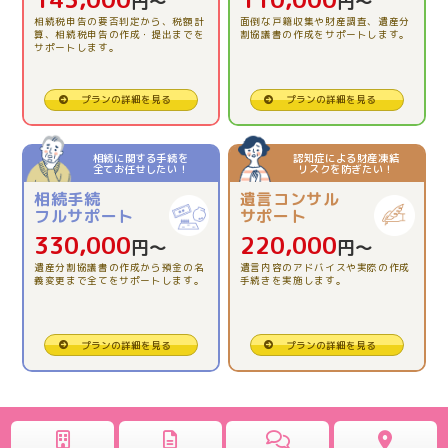
円〜
円〜
【相続税申告】的確にアドバイスをいただき、本当に助
相続税申告の要否判定から、税額計
面倒な戸籍収集や財産調査、遺産分
かりました。
算、相続税申告の作成・提出までを
割協議書の作成をサポートします。
サポートします。
2026.03.13
プランの詳細を見る
プランの詳細を見る
【相続税申告】とても親切で、安心でした。
相続に関する手続を
認知症による財産凍結
全てお任せしたい！
リスクを防ぎたい！
2025.12.12
相続手続
遺言コンサル
【相続税精算課税制度の活用】理解できました。
フルサポート
サポート
330,000
220,000
円〜
円〜
2025.11.26
遺産分割協議書の作成から預金の名
遺言内容のアドバイスや実際の作成
義変更まで全てをサポートします。
手続きを実施します。
【相続税申告】全ておまかせ出来たので安心でした。
2025.10.31
プランの詳細を見る
プランの詳細を見る
【相続税申告】一人で悩む前に、専門に相談してみて。
2025.09.25