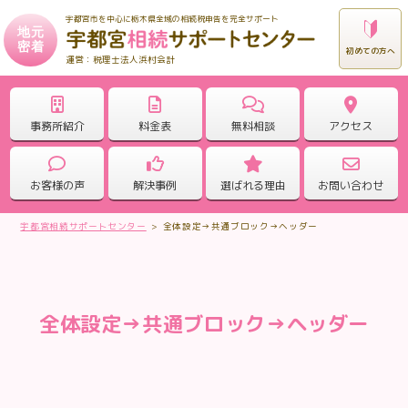
宇都宮市を中心に栃木県全域の相続税申告を完全サポート
地元
密着
初めての方へ
税理士法人浜村会計
事務所紹介
料金表
無料相談
アクセス
お客様の声
解決事例
選ばれる理由
お問い合わせ
宇都宮相続サポートセンター
>
全体設定→共通ブロック→ヘッダー
全体設定→共通ブロック→ヘッダー