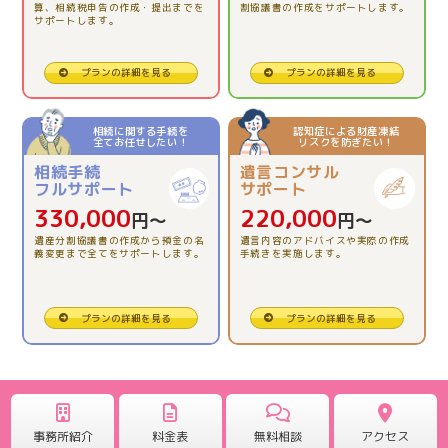
かりました。
算、相続税申告の作成・提出までを
割協議書の作成をサポートします。
サポートします。
2026.03.13
プランの詳細を見る
プランの詳細を見る
【相続税申告】とても親切で、安心でした。
相続に関する手続を
認知症による財産凍結
全てお任せしたい！
リスクを防ぎたい！
2025.12.12
相続手続
遺言コンサル
【相続税精算課税制度の活用】理解できました。
フルサポート
サポート
330,000
220,000
円〜
円〜
2025.11.26
遺産分割協議書の作成から預金の名
遺言内容のアドバイスや実際の作成
義変更まで全てをサポートします。
手続きを実施します。
【相続税申告】全ておまかせ出来たので安心でした。
2025.10.31
プランの詳細を見る
プランの詳細を見る
【相続税申告】一人で悩む前に、専門に相談してみて。
2025.09.25
【相続税申告】どんな事でも聞いて対応していただけま
事務所紹介
料金表
無料相談
アクセス