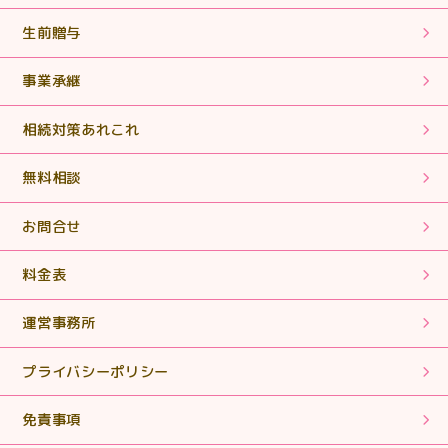
2025.06.18
生前贈与
【相続税申告・手続き】まさに「救世主」！ヒーローそ
のものでした。
事業承継
2025.06.18
相続対策あれこれ
【相続税申告・手続き】期限内に申告書を作成していた
だき、ありがとうございました。
無料相談
2025.05.02
お問合せ
【相続税申告】丁寧に対応していただきありがとうござ
いました。
料金表
運営事務所
2025.01.28
【相続税申告・手続き】丁寧で親切なご対応ありがとう
プライバシーポリシー
ございました。
免責事項
2024.11.11