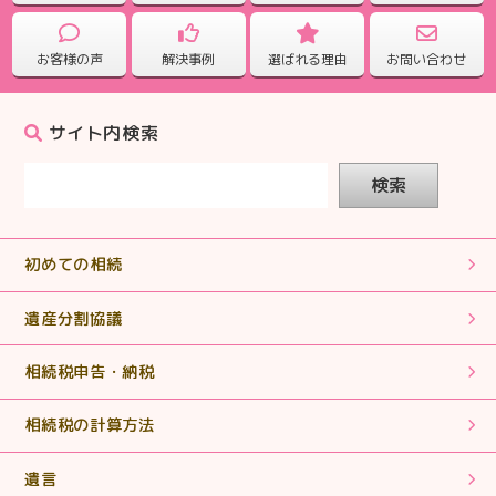
した。
お客様の声
解決事例
選ばれる理由
お問い合わせ
2025.09.25
【相続税申告】電話対応もこまめで心強かったです。
サイト内検索
2025.08.28
検索
【相続税申告】ていねいに対応していただきありがとう
ございました。
初めての相続
2025.07.31
【相続税申告】誰にも相談するつてのない方の支えとな
遺産分割協議
っていって下さい。
相続税申告・納税
2025.07.31
相続税の計算方法
【相続税申告】丁寧な説明でわかりやすくとても助かり
ました。
遺言