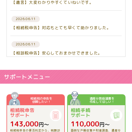
【遺言】大変わかりやすくていねいです。
2026.06.11
【相続税申告】対応もとても早くて助かりました。
2026.06.11
【相談税申告】安心しておまかせできました。
2026.06.03
【相続税申告】相談して良かった。
サポートメニュー
2026.06.03
【相続税申告】とてもわかりやすくお話しして下さりあ
相続税の申告を
遺産分割協議書を
依頼したい！
作成してほしい！
りがとうございました。
相続税申告
相続手続
サポート
サポート
2026.04.23
143,000
110,000
円〜
円〜
【相続税申告】的確にアドバイスをいただき、本当に助
相続税申告の要否判定から、税額計
面倒な戸籍収集や財産調査、遺産分